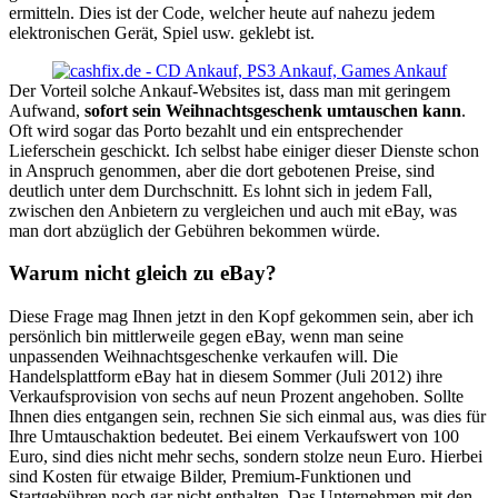
ermitteln. Dies ist der Code, welcher heute auf nahezu jedem
elektronischen Gerät, Spiel usw. geklebt ist.
Der Vorteil solche Ankauf-Websites ist, dass man mit geringem
Aufwand,
sofort sein Weihnachtsgeschenk umtauschen kann
.
Oft wird sogar das Porto bezahlt und ein entsprechender
Lieferschein geschickt. Ich selbst habe einiger dieser Dienste schon
in Anspruch genommen, aber die dort gebotenen Preise, sind
deutlich unter dem Durchschnitt. Es lohnt sich in jedem Fall,
zwischen den Anbietern zu vergleichen und auch mit eBay, was
man dort abzüglich der Gebühren bekommen würde.
Warum nicht gleich zu eBay?
Diese Frage mag Ihnen jetzt in den Kopf gekommen sein, aber ich
persönlich bin mittlerweile gegen eBay, wenn man seine
unpassenden Weihnachtsgeschenke verkaufen will. Die
Handelsplattform eBay hat in diesem Sommer (Juli 2012) ihre
Verkaufsprovision von sechs auf neun Prozent angehoben. Sollte
Ihnen dies entgangen sein, rechnen Sie sich einmal aus, was dies für
Ihre Umtauschaktion bedeutet. Bei einem Verkaufswert von 100
Euro, sind dies nicht mehr sechs, sondern stolze neun Euro. Hierbei
sind Kosten für etwaige Bilder, Premium-Funktionen und
Startgebühren noch gar nicht enthalten. Das Unternehmen mit den