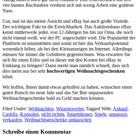
vier bunten Buchstaben verdient sich mit wenig Arbeit eine goldene
Nase.
Gut, nun ist das meine Ansicht und eBay hat auch große Vorteile.
Der wichtigste Fakt ist die Erreichbarkeit. Das Auktionshaus eBay
kennt mittlerweile jeder, von 12-Jährigen bis hin zur Oma, die noch
nicht einmal weiß, wie der PC angeschaltet wird. Die Popularität der
Plattform ist unumstritten und somit ist hier das Verkaufspotential
wesentlich höher, als bei den Kleinanzeigen im Internet. Allerdings
müssen Sie immer die Gebühren gegenrechnen. Was erwarten Sie
sich für einen Erlös und ist dieser mit den Kosten bei eBay in
Einklang zu bringen? Dann merkt man nämlich schnell, dass sich
dies meist nur bei sehr
hochwertigen Weihnachtsgeschenken
lohnt.
Wir hoffen, Ihnen damit etwas geholfen zu haben, wünschen einen
guten Rutsch ins neue Jahr und das Sie Ihre unpassenden
Weihnachtsgeschenke bald zu Geld machen können.
Filed Under:
Weihnachten
,
Wissenswertes
Tagged With:
Ankauf
,
Cashfix
,
Konsolen
,
nicht richtig
,
Smartphones
,
Spiele
,
unpassen
,
verkaufen
,
Weihnachtsgeschenke umtauschen
Reader
Schreibe einen Kommentar