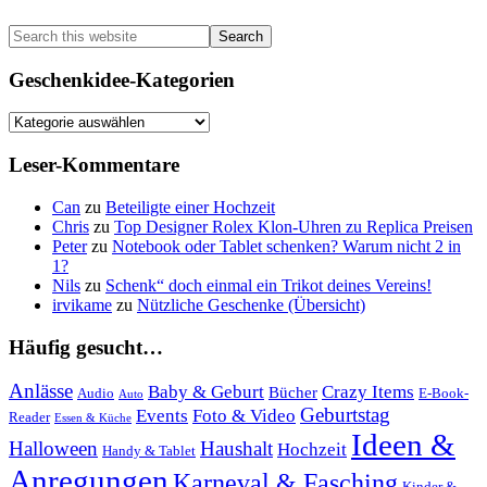
Sidebar
Search
this
website
Geschenkidee-Kategorien
Geschenkidee-
Kategorien
Leser-Kommentare
Can
zu
Beteiligte einer Hochzeit
Chris
zu
Top Designer Rolex Klon-Uhren zu Replica Preisen
Peter
zu
Notebook oder Tablet schenken? Warum nicht 2 in
1?
Nils
zu
Schenk“ doch einmal ein Trikot deines Vereins!
irvikame
zu
Nützliche Geschenke (Übersicht)
Häufig gesucht…
Anlässe
Baby & Geburt
Crazy Items
Bücher
Audio
E-Book-
Auto
Geburtstag
Events
Foto & Video
Reader
Essen & Küche
Ideen &
Halloween
Haushalt
Hochzeit
Handy & Tablet
Anregungen
Karneval & Fasching
Kinder &