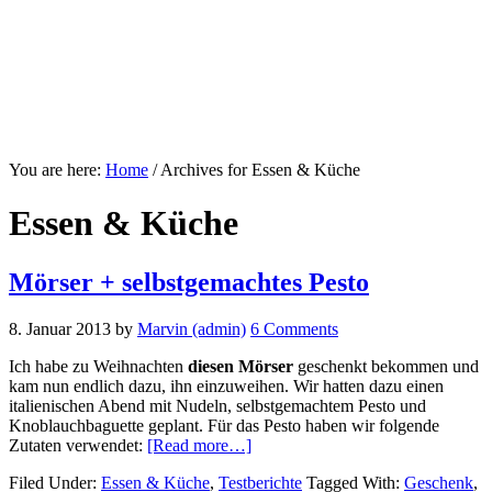
You are here:
Home
/
Archives for Essen & Küche
Essen & Küche
Mörser + selbstgemachtes Pesto
8. Januar 2013
by
Marvin (admin)
6 Comments
Ich habe zu Weihnachten
diesen Mörser
geschenkt bekommen und
kam nun endlich dazu, ihn einzuweihen. Wir hatten dazu einen
italienischen Abend mit Nudeln, selbstgemachtem Pesto und
Knoblauchbaguette geplant. Für das Pesto haben wir folgende
about
Zutaten verwendet:
[Read more…]
Mörser
Filed Under:
Essen & Küche
,
Testberichte
Tagged With:
Geschenk
,
+