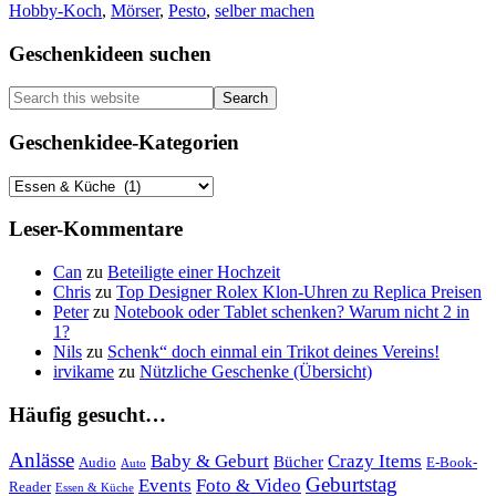
Hobby-Koch
,
Mörser
,
Pesto
,
selber machen
selbstgemachtes
Pesto
Primary
Geschenkideen suchen
Sidebar
Search
this
website
Geschenkidee-Kategorien
Geschenkidee-
Kategorien
Leser-Kommentare
Can
zu
Beteiligte einer Hochzeit
Chris
zu
Top Designer Rolex Klon-Uhren zu Replica Preisen
Peter
zu
Notebook oder Tablet schenken? Warum nicht 2 in
1?
Nils
zu
Schenk“ doch einmal ein Trikot deines Vereins!
irvikame
zu
Nützliche Geschenke (Übersicht)
Häufig gesucht…
Anlässe
Baby & Geburt
Crazy Items
Bücher
Audio
E-Book-
Auto
Geburtstag
Events
Foto & Video
Reader
Essen & Küche