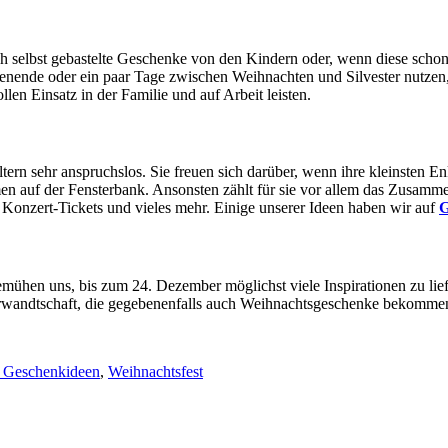
och selbst gebastelte Geschenke von den Kindern oder, wenn diese scho
ende oder ein paar Tage zwischen Weihnachten und Silvester nutzen, u
len Einsatz in der Familie und auf Arbeit leisten.
rn sehr anspruchslos. Sie freuen sich darüber, wenn ihre kleinsten En
n auf der Fensterbank. Ansonsten zählt für sie vor allem das Zusammen
, Konzert-Tickets und vieles mehr. Einige unserer Ideen haben wir auf
G
bemühen uns, bis zum 24. Dezember möglichst viele Inspirationen zu lief
Verwandtschaft, die gegebenenfalls auch Weihnachtsgeschenke bekommen
e Geschenkideen
,
Weihnachtsfest