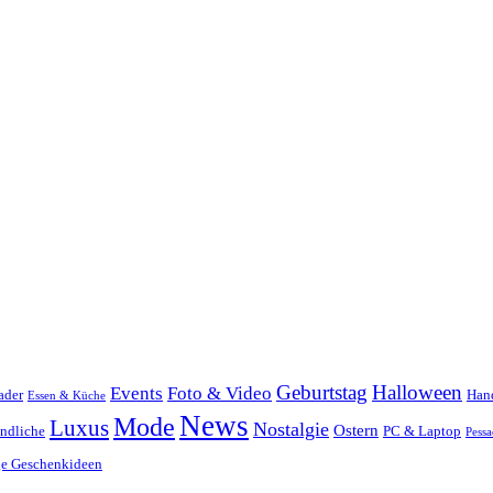
Geburtstag
Halloween
Events
Foto & Video
ader
Han
Essen & Küche
News
Mode
Luxus
Nostalgie
Ostern
ndliche
PC & Laptop
Pessa
ge Geschenkideen