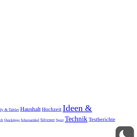
Ideen &
Haushalt
Hochzeit
dy & Tablet
Technik
Testberichte
Silvester
ch
Quicktipps
Scherzartikel
Sport