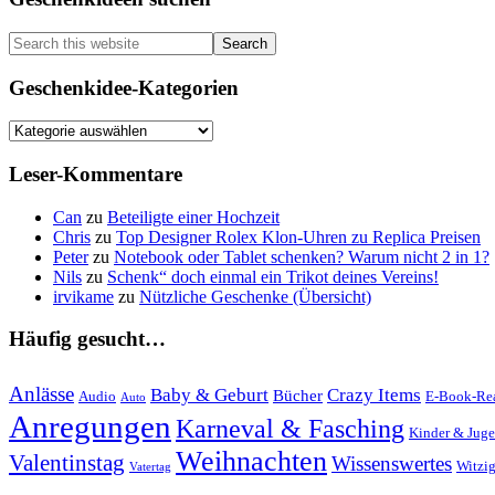
Primary
Sidebar
Search
this
website
Geschenkidee-Kategorien
Geschenkidee-
Kategorien
Leser-Kommentare
Can
zu
Beteiligte einer Hochzeit
Chris
zu
Top Designer Rolex Klon-Uhren zu Replica Preisen
Peter
zu
Notebook oder Tablet schenken? Warum nicht 2 in 1?
Nils
zu
Schenk“ doch einmal ein Trikot deines Vereins!
irvikame
zu
Nützliche Geschenke (Übersicht)
Häufig gesucht…
Anlässe
Baby & Geburt
Crazy Items
Bücher
Audio
E-Book-Re
Auto
Anregungen
Karneval & Fasching
Kinder & Juge
Weihnachten
Valentinstag
Wissenswertes
Witzi
Vatertag