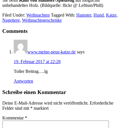
Sie beim
Kauf von Hamster-Spielzeug
auf möglichst
unbehandeltes Holz. (Bildquelle: flickr @ Leftism/Phill)
Filed Under:
Weihnachten
Tagged With:
Hamster
,
Hund
,
Katze
,
Nagetiere
,
Weihnachtsgeschenke
Reader
Comments
Interactions
www.meine-neue-katze.de
says
19. Februar 2017 at 22:28
Toller Beitrag….lg
Antworten
Schreibe einen Kommentar
Deine E-Mail-Adresse wird nicht veröffentlicht.
Erforderliche
Felder sind mit
*
markiert
Kommentar
*