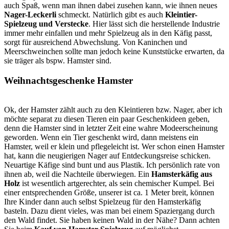
auch Spaß, wenn man ihnen dabei zusehen kann, wie ihnen neues
Nager-Leckerli
schmeckt. Natürlich gibt es auch
Kleintier-
Spielzeug und Verstecke
. Hier lässt sich die herstellende Industrie
immer mehr einfallen und mehr Spielzeug als in den Käfig passt,
sorgt für ausreichend Abwechslung. Von Kaninchen und
Meerschweinchen sollte man jedoch keine Kunststücke erwarten, da
sie träger als bspw. Hamster sind.
Weihnachtsgeschenke Hamster
Ok, der Hamster zählt auch zu den Kleintieren bzw. Nager, aber ich
möchte separat zu diesen Tieren ein paar Geschenkideen geben,
denn die Hamster sind in letzter Zeit eine wahre Modeerscheinung
geworden. Wenn ein Tier geschenkt wird, dann meistens ein
Hamster, weil er klein und pflegeleicht ist. Wer schon einen Hamster
hat, kann die neugierigen Nager auf Entdeckungsreise schicken.
Neuartige Käfige sind bunt und aus Plastik. Ich persönlich rate von
ihnen ab, weil die Nachteile überwiegen. Ein
Hamsterkäfig aus
Holz
ist wesentlich artgerechter, als sein chemischer Kumpel. Bei
einer entsprechenden Größe, unserer ist ca. 1 Meter breit, können
Ihre Kinder dann auch selbst Spielzeug für den Hamsterkäfig
basteln. Dazu dient vieles, was man bei einem Spaziergang durch
den Wald findet. Sie haben keinen Wald in der Nähe? Dann achten