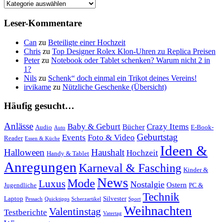
Geschenkidee-
Kategorien
Leser-Kommentare
Can
zu
Beteiligte einer Hochzeit
Chris
zu
Top Designer Rolex Klon-Uhren zu Replica Preisen
Peter
zu
Notebook oder Tablet schenken? Warum nicht 2 in
1?
Nils
zu
Schenk“ doch einmal ein Trikot deines Vereins!
irvikame
zu
Nützliche Geschenke (Übersicht)
Häufig gesucht…
Anlässe
Baby & Geburt
Crazy Items
Bücher
Audio
E-Book-
Auto
Geburtstag
Events
Foto & Video
Reader
Essen & Küche
Ideen &
Halloween
Haushalt
Hochzeit
Handy & Tablet
Anregungen
Karneval & Fasching
Kinder &
News
Mode
Luxus
Nostalgie
Ostern
Jugendliche
PC &
Technik
Laptop
Silvester
Pessach
Quicktipps
Scherzartikel
Sport
Weihnachten
Valentinstag
Testberichte
Vatertag