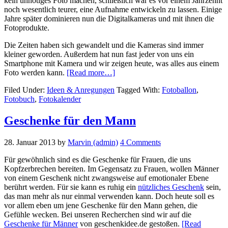
kein unnötiges Foto machen, schließlich war es vor einem Jahrzehnt
noch wesentlich teurer, eine Aufnahme entwickeln zu lassen. Einige
Jahre später dominieren nun die Digitalkameras und mit ihnen die
Fotoprodukte.
Die Zeiten haben sich gewandelt und die Kameras sind immer
kleiner geworden. Außerdem hat nun fast jeder von uns ein
Smartphone mit Kamera und wir zeigen heute, was alles aus einem
about
Foto werden kann.
[Read more…]
Was
Filed Under:
Ideen & Anregungen
Tagged With:
Fotoballon
,
aus
Fotobuch
,
Fotokalender
einem
Foto
werden
Geschenke für den Mann
kann
28. Januar 2013
by
Marvin (admin)
4 Comments
Für gewöhnlich sind es die Geschenke für Frauen, die uns
Kopfzerbrechen bereiten. Im Gegensatz zu Frauen, wollen Männer
von einem Geschenk nicht zwangsweise auf emotionaler Ebene
berührt werden. Für sie kann es ruhig ein
nützliches Geschenk
sein,
das man mehr als nur einmal verwenden kann. Doch heute soll es
vor allem eben um jene Geschenke für den Mann gehen, die
Gefühle wecken. Bei unseren Recherchen sind wir auf die
Geschenke für Männer
von geschenkidee.de gestoßen.
[Read