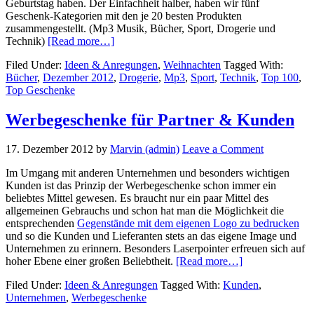
Geburtstag haben. Der Einfachheit halber, haben wir fünf
Geschenk-Kategorien mit den je 20 besten Produkten
zusammengestellt. (Mp3 Musik, Bücher, Sport, Drogerie und
about
Technik)
[Read more…]
Die
Filed Under:
Ideen & Anregungen
,
Weihnachten
Tagged With:
Top
Bücher
,
Dezember 2012
,
Drogerie
,
Mp3
,
Sport
,
Technik
,
Top 100
,
100
Top Geschenke
Geschenke
Dezember
2012
Werbegeschenke für Partner & Kunden
17. Dezember 2012
by
Marvin (admin)
Leave a Comment
Im Umgang mit anderen Unternehmen und besonders wichtigen
Kunden ist das Prinzip der Werbegeschenke schon immer ein
beliebtes Mittel gewesen. Es braucht nur ein paar Mittel des
allgemeinen Gebrauchs und schon hat man die Möglichkeit die
entsprechenden
Gegenstände mit dem eigenen Logo zu bedrucken
und so die Kunden und Lieferanten stets an das eigene Image und
Unternehmen zu erinnern. Besonders Laserpointer erfreuen sich auf
about
hoher Ebene einer großen Beliebtheit.
[Read more…]
Werbegeschenk
Filed Under:
Ideen & Anregungen
Tagged With:
Kunden
,
für
Unternehmen
,
Werbegeschenke
Partner
&