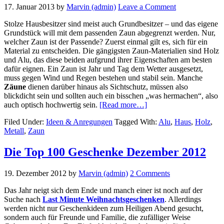
17. Januar 2013
by
Marvin (admin)
Leave a Comment
Stolze Hausbesitzer sind meist auch Grundbesitzer – und das eigene
Grundstück will mit dem passenden Zaun abgegrenzt werden. Nur,
welcher Zaun ist der Passende? Zuerst einmal gilt es, sich für ein
Material zu entscheiden. Die gängigsten Zaun-Materialien sind Holz
und Alu, das diese beiden aufgrund ihrer Eigenschaften am besten
dafür eignen. Ein Zaun ist Jahr und Tag dem Wetter ausgesetzt,
muss gegen Wind und Regen bestehen und stabil sein. Manche
Zäune
dienen darüber hinaus als Sichtschutz, müssen also
blickdicht sein und sollten auch ein bisschen „was hermachen“, also
about
auch optisch hochwertig sein.
[Read more…]
Zäune
Filed Under:
Ideen & Anregungen
Tagged With:
Alu
,
Haus
,
Holz
,
–
Metall
,
Zaun
aus
Holz
oder
Die Top 100 Geschenke Dezember 2012
Alu?
19. Dezember 2012
by
Marvin (admin)
2 Comments
Das Jahr neigt sich dem Ende und manch einer ist noch auf der
Suche nach
Last Minute Weihnachtsgeschenken
. Allerdings
werden nicht nur Geschenkideen zum Heiligen Abend gesucht,
sondern auch für Freunde und Familie, die zufälliger Weise