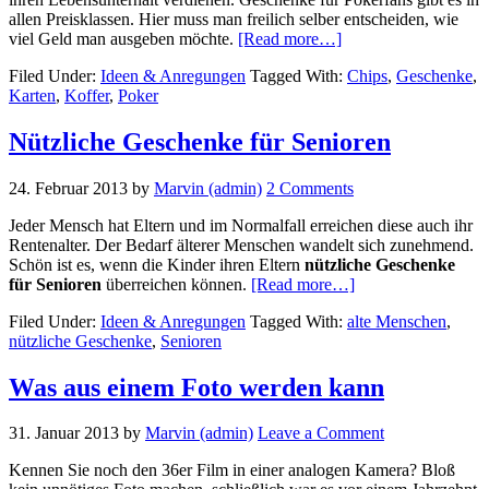
allen Preisklassen. Hier muss man freilich selber entscheiden, wie
about
viel Geld man ausgeben möchte.
[Read more…]
Geschenkideen
Filed Under:
Ideen & Anregungen
Tagged With:
Chips
,
Geschenke
,
für
Karten
,
Koffer
,
Poker
Pokerfans
Nützliche Geschenke für Senioren
24. Februar 2013
by
Marvin (admin)
2 Comments
Jeder Mensch hat Eltern und im Normalfall erreichen diese auch ihr
Rentenalter. Der Bedarf älterer Menschen wandelt sich zunehmend.
Schön ist es, wenn die Kinder ihren Eltern
nützliche Geschenke
about
für Senioren
überreichen können.
[Read more…]
Nützliche
Filed Under:
Ideen & Anregungen
Tagged With:
alte Menschen
,
Geschenke
nützliche Geschenke
,
Senioren
für
Senioren
Was aus einem Foto werden kann
31. Januar 2013
by
Marvin (admin)
Leave a Comment
Kennen Sie noch den 36er Film in einer analogen Kamera? Bloß