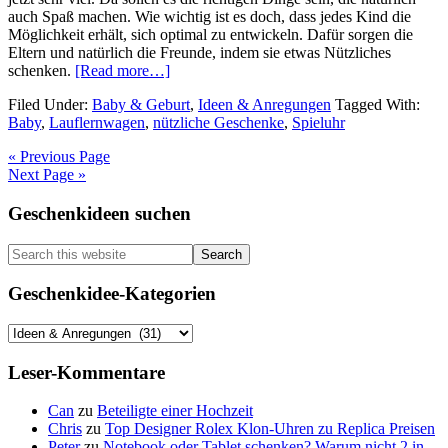
auch Spaß machen. Wie wichtig ist es doch, dass jedes Kind die
Möglichkeit erhält, sich optimal zu entwickeln. Dafür sorgen die
Eltern und natürlich die Freunde, indem sie etwas Nützliches
about
schenken.
[Read more…]
Nützliche
Filed Under:
Baby & Geburt
,
Ideen & Anregungen
Tagged With:
Geschenke
Baby
,
Lauflernwagen
,
nützliche Geschenke
,
Spieluhr
für
Babys
« Previous Page
Next Page »
Primary
Geschenkideen suchen
Sidebar
Search
this
website
Geschenkidee-Kategorien
Geschenkidee-
Kategorien
Leser-Kommentare
Can
zu
Beteiligte einer Hochzeit
Chris
zu
Top Designer Rolex Klon-Uhren zu Replica Preisen
Peter
zu
Notebook oder Tablet schenken? Warum nicht 2 in