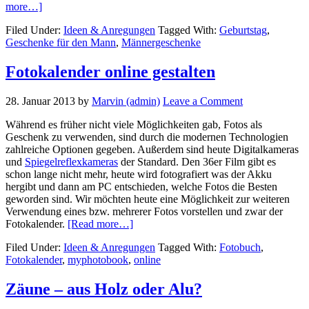
about
more…]
Geschenke
Filed Under:
Ideen & Anregungen
Tagged With:
Geburtstag
,
für
Geschenke für den Mann
,
Männergeschenke
den
Mann
Fotokalender online gestalten
28. Januar 2013
by
Marvin (admin)
Leave a Comment
Während es früher nicht viele Möglichkeiten gab, Fotos als
Geschenk zu verwenden, sind durch die modernen Technologien
zahlreiche Optionen gegeben. Außerdem sind heute Digitalkameras
und
Spiegelreflexkameras
der Standard. Den 36er Film gibt es
schon lange nicht mehr, heute wird fotografiert was der Akku
hergibt und dann am PC entschieden, welche Fotos die Besten
geworden sind. Wir möchten heute eine Möglichkeit zur weiteren
Verwendung eines bzw. mehrerer Fotos vorstellen und zwar der
about
Fotokalender.
[Read more…]
Fotokalender
Filed Under:
Ideen & Anregungen
Tagged With:
Fotobuch
,
online
Fotokalender
,
myphotobook
,
online
gestalten
Zäune – aus Holz oder Alu?