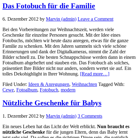
Kunden
Das Fotobuch für die Familie
6. Dezember 2012
by
Marvin (admin)
Leave a Comment
Bei den Vorbereitungen zur Weihnachtszeit, werden viele
Geschenke für einzelne Personen gesucht. Mit der Idee eines
Fotobuchs, möchten wir heute dazu anregen, etwas für die ganze
Familie zu schenken. Mit den Jahren sammeln sich viele schöne
Erinnerungen und dank der Digitalkameras, nimmt die Zahl der
Bilder schnell zu. Die besten Schnappschüsse werden dann in einem
Fotoalbum abgeheftet und stauben ein. Das Fotobuch als solches,
präsentiert Ihre Bilder nicht nur anders, sondern wertet sie auf. Ein
about
tolles Dekohighlight in Ihrer Wohnung.
[Read more…]
Das
Filed Under:
Ideen & Anregungen
,
Weihnachten
Tagged With:
Fotobuch
Cewe
,
Fotoalbum
,
Fotobuch
,
modern
für
die
Familie
Nützliche Geschenke für Babys
1. Dezember 2012
by
Marvin (admin)
3 Comments
Ein neues Leben hat das Licht der Welt erblickt.
Nun braucht es
nützliche Geschenke
für die jungen Eltern, denn das Baby lernt
jetzt sehr viel. Da sollen es die richtigen Dinge sein, die natürlich