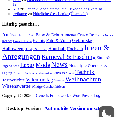
1?
Nils
zu
Schenk“ doch einmal ein Trikot deines Vereins!
irvikame
zu
Nützliche Geschenke (Übersicht)
Häufig gesucht…
Anlässe
Baby & Geburt
Crazy Items
Bücher
Audio
E-Book-
Auto
Geburtstag
Events
Foto & Video
Reader
Essen & Küche
Ideen &
Halloween
Haushalt
Hochzeit
Handy & Tablet
Anregungen
Karneval & Fasching
Kinder &
News
Mode
Luxus
Nostalgie
Ostern
Jugendliche
PC &
Technik
Laptop
Silvester
Pessach
Quicktipps
Scherzartikel
Sport
Weihnachten
Valentinstag
Testberichte
Vatertag
Wissenswertes
Witzige Geschenkideen
Copyright © 2026 ·
Genesis Framework
·
WordPress
·
Log in
Desktop-Version |
Auf mobile Version umschalten