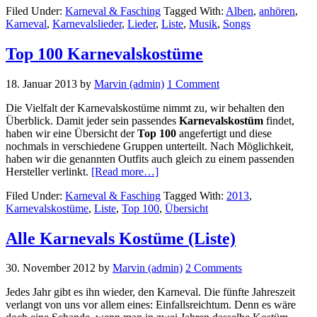
Filed Under:
Karneval & Fasching
Tagged With:
Alben
,
anhören
,
Karnevalslieder
Karneval
,
Karnevalslieder
,
Lieder
,
Liste
,
Musik
,
Songs
Top 100 Karnevalskostüme
18. Januar 2013
by
Marvin (admin)
1 Comment
Die Vielfalt der Karnevalskostüme nimmt zu, wir behalten den
Überblick. Damit jeder sein passendes
Karnevalskostüm
findet,
haben wir eine Übersicht der
Top 100
angefertigt und diese
nochmals in verschiedene Gruppen unterteilt. Nach Möglichkeit,
haben wir die genannten Outfits auch gleich zu einem passenden
about
Hersteller verlinkt.
[Read more…]
Top
Filed Under:
Karneval & Fasching
Tagged With:
2013
,
100
Karnevalskostüme
,
Liste
,
Top 100
,
Übersicht
Karnevalskostüme
Alle Karnevals Kostüme (Liste)
30. November 2012
by
Marvin (admin)
2 Comments
Jedes Jahr gibt es ihn wieder, den Karneval. Die fünfte Jahreszeit
verlangt von uns vor allem eines: Einfallsreichtum. Denn es wäre