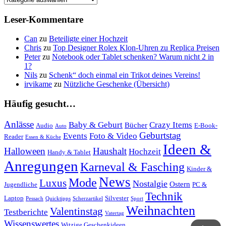
Kategorien
Leser-Kommentare
Can
zu
Beteiligte einer Hochzeit
Chris
zu
Top Designer Rolex Klon-Uhren zu Replica Preisen
Peter
zu
Notebook oder Tablet schenken? Warum nicht 2 in
1?
Nils
zu
Schenk“ doch einmal ein Trikot deines Vereins!
irvikame
zu
Nützliche Geschenke (Übersicht)
Häufig gesucht…
Anlässe
Baby & Geburt
Crazy Items
Bücher
Audio
E-Book-
Auto
Geburtstag
Events
Foto & Video
Reader
Essen & Küche
Ideen &
Halloween
Haushalt
Hochzeit
Handy & Tablet
Anregungen
Karneval & Fasching
Kinder &
News
Mode
Luxus
Nostalgie
Ostern
Jugendliche
PC &
Technik
Laptop
Silvester
Pessach
Quicktipps
Scherzartikel
Sport
Weihnachten
Valentinstag
Testberichte
Vatertag
Wissenswertes
Witzige Geschenkideen