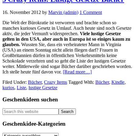
16. November 2012
by
Marvin (admin)
1 Comment
Die Welt der Bürokratie ist verworren und brachte schon so
manches kurioses Gesetz in Umlauf. Auch heute sind noch Gesetze
aktiv, die jeder Vernunft widersprechen.
Viele lustige Gesetze
gelten in den USA, aber auch in Europa ist so einiges kaum zu
glauben.
Wussten Sie, dass ein verheirateter Mann in Virginia
(USA) an einem Sonntag nicht allein fliegen darf? Frauen in
Großbritannien dürfen in öffentlichen Verkehrsmitteln keine
Schokolade verzehren und so geht die Liste der lustigen Gesetze
weiter. Mittlerweile sind sogar Bücher darüber geschrieben worden.
about
Ich stelle heute fünf davon vor.
[Read more…]
5
Filed Under:
Bücher
,
Crazy Items
Tagged With:
Bücher
,
Kindle
,
Crazy
kurios
,
Liste
,
lustige Gesetze
Items:
Lustige
Primary
Geschenkideen suchen
Gesetze
Bücher
Sidebar
Search
this
website
Geschenkidee-Kategorien
Geschenkidee-