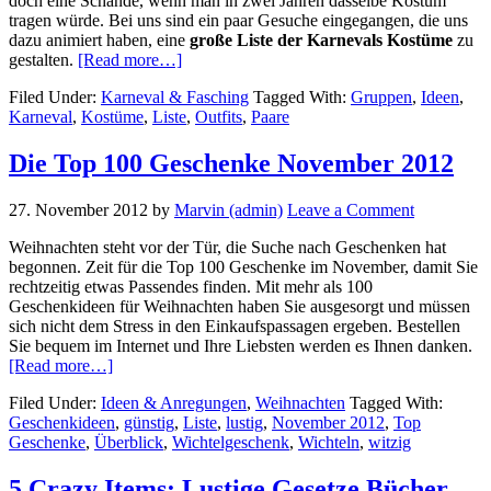
doch eine Schande, wenn man in zwei Jahren dasselbe Kostüm
tragen würde. Bei uns sind ein paar Gesuche eingegangen, die uns
dazu animiert haben, eine
große Liste der Karnevals Kostüme
zu
about
gestalten.
[Read more…]
Alle
Filed Under:
Karneval & Fasching
Tagged With:
Gruppen
,
Ideen
,
Karnevals
Karneval
,
Kostüme
,
Liste
,
Outfits
,
Paare
Kostüme
(Liste)
Die Top 100 Geschenke November 2012
27. November 2012
by
Marvin (admin)
Leave a Comment
Weihnachten steht vor der Tür, die Suche nach Geschenken hat
begonnen. Zeit für die Top 100 Geschenke im November, damit Sie
rechtzeitig etwas Passendes finden. Mit mehr als 100
Geschenkideen für Weihnachten haben Sie ausgesorgt und müssen
sich nicht dem Stress in den Einkaufspassagen ergeben. Bestellen
Sie bequem im Internet und Ihre Liebsten werden es Ihnen danken.
about
[Read more…]
Die
Filed Under:
Ideen & Anregungen
,
Weihnachten
Tagged With:
Top
Geschenkideen
,
günstig
,
Liste
,
lustig
,
November 2012
,
Top
100
Geschenke
,
Überblick
,
Wichtelgeschenk
,
Wichteln
,
witzig
Geschenke
November
2012
5 Crazy Items: Lustige Gesetze Bücher