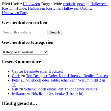
Filed Under:
Halloween
Tagged With:
erotisch
,
gewagt
,
Halloween
Kostüme
Kostüm Hunde
,
Halloween Kostüme
,
Halloween Outfits
,
&
Halloween Party
Outfits
Primary
Geschenkideen suchen
Sidebar
Search
this
website
Geschenkidee-Kategorien
Geschenkidee-
Kategorien
Leser-Kommentare
Can
zu
Beteiligte einer Hochzeit
Chris
zu
Top Designer Rolex Klon-Uhren zu Replica Preisen
Peter
zu
Notebook oder Tablet schenken? Warum nicht 2 in
1?
Nils
zu
Schenk“ doch einmal ein Trikot deines Vereins!
irvikame
zu
Nützliche Geschenke (Übersicht)
Häufig gesucht…