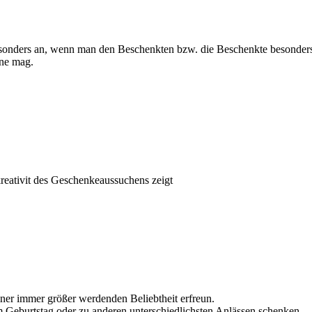
sonders an, wenn man den Beschenkten bzw. die Beschenkte besonders 
rne mag.
 kreativit des Geschenkeaussuchens zeigt
iner immer größer werdenden Beliebtheit erfreun.
Geburtstag oder zu anderen unterschiedlichsten Anlässen schenken.