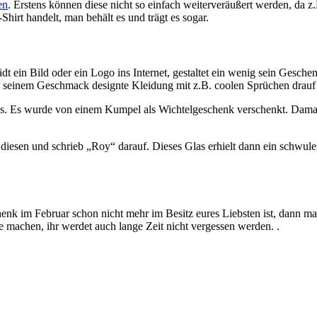
en
. Erstens können diese nicht so einfach weiterveräußert werden, da z.
hirt handelt, man behält es und trägt es sogar.
ädt ein Bild oder ein Logo ins Internet, gestaltet ein wenig sein Gesche
ach seinem Geschmack designte Kleidung mit z.B. coolen Sprüchen drauf
ns. Es wurde von einem Kumpel als Wichtelgeschenk verschenkt. Damals
 diesen und schrieb „Roy“ darauf. Dieses Glas erhielt dann ein schwul
enk im Februar schon nicht mehr im Besitz eures Liebsten ist, dann m
e machen, ihr werdet auch lange Zeit nicht vergessen werden. .