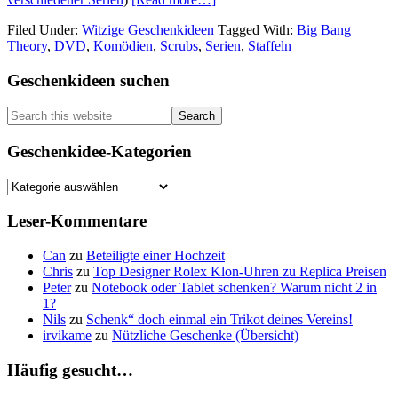
Aktuelle
Filed Under:
Witzige Geschenkideen
Tagged With:
Big Bang
Serien-
Theory
,
DVD
,
Komödien
,
Scrubs
,
Serien
,
Staffeln
Staffeln
auf
Primary
Geschenkideen suchen
DVD
Sidebar
Search
this
website
Geschenkidee-Kategorien
Geschenkidee-
Kategorien
Leser-Kommentare
Can
zu
Beteiligte einer Hochzeit
Chris
zu
Top Designer Rolex Klon-Uhren zu Replica Preisen
Peter
zu
Notebook oder Tablet schenken? Warum nicht 2 in
1?
Nils
zu
Schenk“ doch einmal ein Trikot deines Vereins!
irvikame
zu
Nützliche Geschenke (Übersicht)
Häufig gesucht…