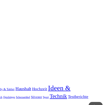
Ideen &
Haushalt
Hochzeit
dy & Tablet
Technik
Testberichte
Silvester
ch
Quicktipps
Scherzartikel
Sport