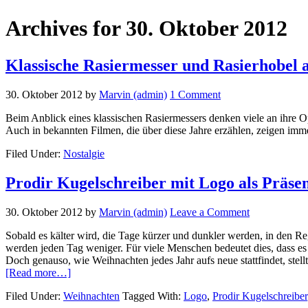
Archives for 30. Oktober 2012
Klassische Rasiermesser und Rasierhobel 
30. Oktober 2012
by
Marvin (admin)
1 Comment
Beim Anblick eines klassischen Rasiermessers denken viele an ihre O
Auch in bekannten Filmen, die über diese Jahre erzählen, zeigen imme
Filed Under:
Nostalgie
Prodir Kugelschreiber mit Logo als Präse
30. Oktober 2012
by
Marvin (admin)
Leave a Comment
Sobald es kälter wird, die Tage kürzer und dunkler werden, in den R
werden jeden Tag weniger. Für viele Menschen bedeutet dies, dass 
Doch genauso, wie Weihnachten jedes Jahr aufs neue stattfindet, stel
about
[Read more…]
Prodir
Filed Under:
Weihnachten
Tagged With:
Logo
,
Prodir Kugelschreiber
Kugelschreiber