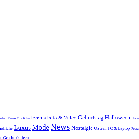
Geburtstag
Halloween
Events
Foto & Video
ader
Han
Essen & Küche
News
Mode
Luxus
Nostalgie
Ostern
ndliche
PC & Laptop
Pessa
ge Geschenkideen