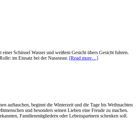
it einer Schüssel Wasser und weißem Gesicht übers Gesicht fuhren.
about
Rolle: im Einsatz bei der Nassrasur.
[Read more…]
Klassische
Rasiermesser
und
Rasierhobel
als
Geschenk
für
Männer
nen auftauchen, beginnt die Winterzeit und die Tage bis Weihnachten
 Mitmenschen und besonders seinen Lieben eine Freude zu machen.
Bekannten, Familienmitgliedern oder Lebenspartnern schenken soll.