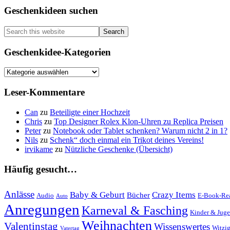
mit
Primary
Geschenkideen suchen
Logo
als
Sidebar
Präsente
Search
zu
this
Weihnachten
website
Geschenkidee-Kategorien
Geschenkidee-
Kategorien
Leser-Kommentare
Can
zu
Beteiligte einer Hochzeit
Chris
zu
Top Designer Rolex Klon-Uhren zu Replica Preisen
Peter
zu
Notebook oder Tablet schenken? Warum nicht 2 in 1?
Nils
zu
Schenk“ doch einmal ein Trikot deines Vereins!
irvikame
zu
Nützliche Geschenke (Übersicht)
Häufig gesucht…
Anlässe
Baby & Geburt
Crazy Items
Bücher
Audio
E-Book-Re
Auto
Anregungen
Karneval & Fasching
Kinder & Juge
Weihnachten
Valentinstag
Wissenswertes
Witzi
Vatertag