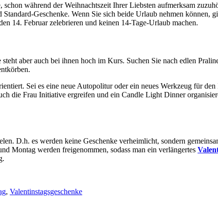
, schon während der Weihnachtszeit Ihrer Liebsten aufmerksam zuzuhören
 Standard-Geschenke. Wenn Sie sich beide Urlaub nehmen können, gib
 den 14. Februar zelebrieren und keinen 14-Tage-Urlaub machen.
steht aber auch bei ihnen hoch im Kurs. Suchen Sie nach edlen Praline
entkörben.
entiert. Sei es eine neue Autopolitur oder ein neues Werkzeug für den 
h die Frau Initiative ergreifen und ein Candle Light Dinner organisie
pielen. D.h. es werden keine Geschenke verheimlicht, sondern gemeinsa
 und Montag werden freigenommen, sodass man ein verlängertes
Valen
g.
ag
,
Valentinstagsgeschenke