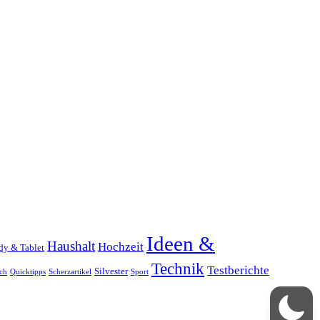
Ideen &
Haushalt
Hochzeit
dy & Tablet
Technik
Testberichte
Silvester
ch
Quicktipps
Scherzartikel
Sport