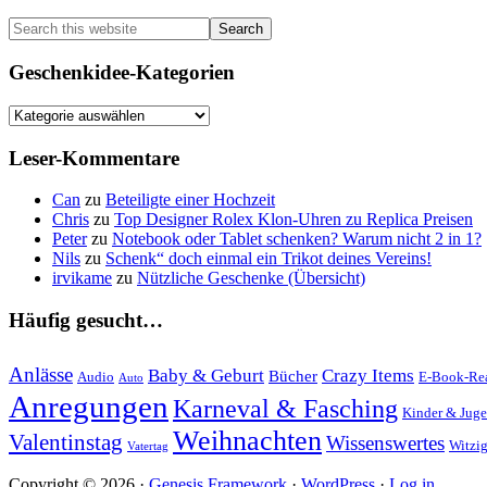
Sidebar
Search
this
website
Geschenkidee-Kategorien
Geschenkidee-
Kategorien
Leser-Kommentare
Can
zu
Beteiligte einer Hochzeit
Chris
zu
Top Designer Rolex Klon-Uhren zu Replica Preisen
Peter
zu
Notebook oder Tablet schenken? Warum nicht 2 in 1?
Nils
zu
Schenk“ doch einmal ein Trikot deines Vereins!
irvikame
zu
Nützliche Geschenke (Übersicht)
Häufig gesucht…
Anlässe
Baby & Geburt
Crazy Items
Bücher
Audio
E-Book-Re
Auto
Anregungen
Karneval & Fasching
Kinder & Juge
Weihnachten
Valentinstag
Wissenswertes
Witzi
Vatertag
Copyright © 2026 ·
Genesis Framework
·
WordPress
·
Log in