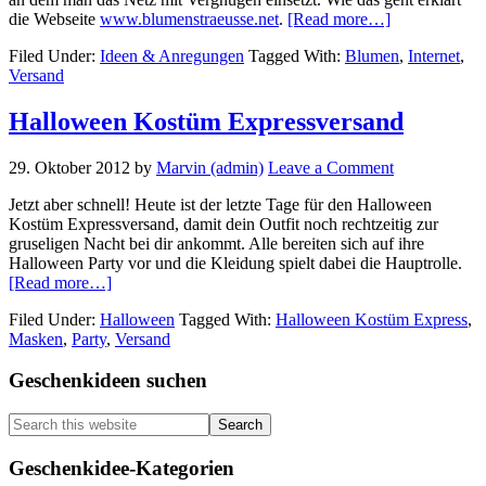
about
die Webseite
www.blumenstraeusse.net
.
[Read more…]
Blumen
Filed Under:
Ideen & Anregungen
Tagged With:
Blumen
,
Internet
,
übers
Versand
Internet
verschenken
Halloween Kostüm Expressversand
29. Oktober 2012
by
Marvin (admin)
Leave a Comment
Jetzt aber schnell! Heute ist der letzte Tage für den Halloween
Kostüm Expressversand, damit dein Outfit noch rechtzeitig zur
gruseligen Nacht bei dir ankommt. Alle bereiten sich auf ihre
Halloween Party vor und die Kleidung spielt dabei die Hauptrolle.
about
[Read more…]
Halloween
Filed Under:
Halloween
Tagged With:
Halloween Kostüm Express
,
Kostüm
Masken
,
Party
,
Versand
Expressversand
Primary
Geschenkideen suchen
Sidebar
Search
this
website
Geschenkidee-Kategorien