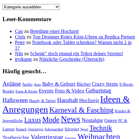
Geschenkidee-
Kategorien
Leser-Kommentare
Can
zu
Beteiligte einer Hochzeit
Chris
zu
Top Designer Rolex Klon-Uhren zu Replica Preisen
Peter
zu
Notebook oder Tablet schenken? Warum nicht 2 in
1?
Nils
zu
Schenk“ doch einmal ein Trikot deines Vereins!
irvikame
zu
Nützliche Geschenke (Übersicht)
Häufig gesucht…
Anlässe
Baby & Geburt
Crazy Items
Bücher
Audio
E-Book-
Auto
Geburtstag
Events
Foto & Video
Reader
Essen & Küche
Ideen &
Halloween
Haushalt
Hochzeit
Handy & Tablet
Anregungen
Karneval & Fasching
Kinder &
News
Mode
Luxus
Nostalgie
Ostern
Jugendliche
PC &
Technik
Laptop
Silvester
Pessach
Quicktipps
Scherzartikel
Sport
Weihnachten
Valentinstag
Testberichte
Vatertag