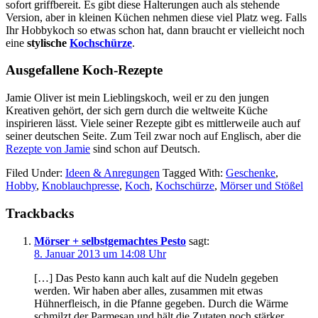
sofort griffbereit. Es gibt diese Halterungen auch als stehende
Version, aber in kleinen Küchen nehmen diese viel Platz weg. Falls
Ihr Hobbykoch so etwas schon hat, dann braucht er vielleicht noch
eine
stylische
Kochschürze
.
Ausgefallene Koch-Rezepte
Jamie Oliver ist mein Lieblingskoch, weil er zu den jungen
Kreativen gehört, der sich gern durch die weltweite Küche
inspirieren lässt. Viele seiner Rezepte gibt es mittlerweile auch auf
seiner deutschen Seite. Zum Teil zwar noch auf Englisch, aber die
Rezepte von Jamie
sind schon auf Deutsch.
Filed Under:
Ideen & Anregungen
Tagged With:
Geschenke
,
Hobby
,
Knoblauchpresse
,
Koch
,
Kochschürze
,
Mörser und Stößel
Reader
Trackbacks
Interactions
Mörser + selbstgemachtes Pesto
sagt:
8. Januar 2013 um 14:08 Uhr
[…] Das Pesto kann auch kalt auf die Nudeln gegeben
werden. Wir haben aber alles, zusammen mit etwas
Hühnerfleisch, in die Pfanne gegeben. Durch die Wärme
schmilzt der Parmesan und hält die Zutaten noch stärker