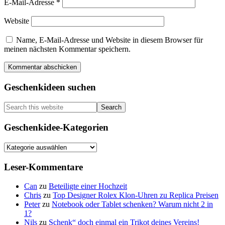
E-Mail-Adresse
*
Website
Name, E-Mail-Adresse und Website in diesem Browser für
meinen nächsten Kommentar speichern.
Primary
Geschenkideen suchen
Sidebar
Search
this
website
Geschenkidee-Kategorien
Geschenkidee-
Kategorien
Leser-Kommentare
Can
zu
Beteiligte einer Hochzeit
Chris
zu
Top Designer Rolex Klon-Uhren zu Replica Preisen
Peter
zu
Notebook oder Tablet schenken? Warum nicht 2 in
1?
Nils
zu
Schenk“ doch einmal ein Trikot deines Vereins!