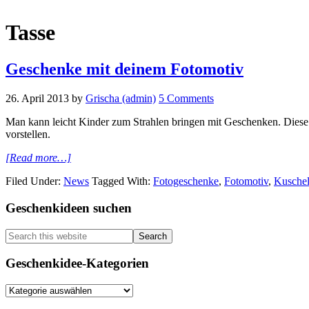
Tasse
Geschenke mit deinem Fotomotiv
26. April 2013
by
Grischa (admin)
5 Comments
Man kann leicht Kinder zum Strahlen bringen mit Geschenken. Diese F
vorstellen.
about
[Read more…]
Geschenke
Filed Under:
News
Tagged With:
Fotogeschenke
,
Fotomotiv
,
Kuschel
mit
deinem
Primary
Geschenkideen suchen
Fotomotiv
Sidebar
Search
this
website
Geschenkidee-Kategorien
Geschenkidee-
Kategorien