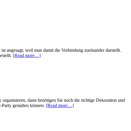
st angesagt, weil man damit die Verbindung zueinander darstellt.
about
stellt.
[Read more…]
10
Partner-
Outfits
zum
Karneval
ty organisieren, dann benötigen Sie noch die richtige Dekoration und
about
r-Party gestalten können.
[Read more…]
Silvester
Party
Dekoration