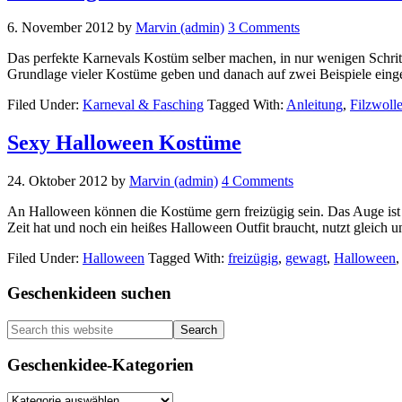
6. November 2012
by
Marvin (admin)
3 Comments
Das perfekte Karnevals Kostüm selber machen, in nur wenigen Schritt
Grundlage vieler Kostüme geben und danach auf zwei Beispiele eing
Filed Under:
Karneval & Fasching
Tagged With:
Anleitung
,
Filzwoll
Sexy Halloween Kostüme
24. Oktober 2012
by
Marvin (admin)
4 Comments
An Halloween können die Kostüme gern freizügig sein. Das Auge ist b
Zeit hat und noch ein heißes Halloween Outfit braucht, nutzt gleich 
Filed Under:
Halloween
Tagged With:
freizügig
,
gewagt
,
Halloween
Primary
Geschenkideen suchen
Sidebar
Search
this
website
Geschenkidee-Kategorien
Geschenkidee-