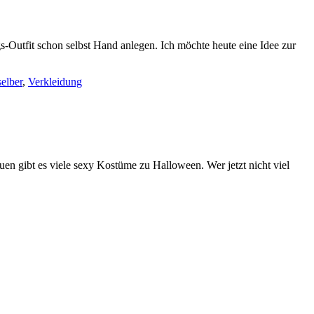
-Outfit schon selbst Hand anlegen. Ich möchte heute eine Idee zur
ut
ndlagen
selber
,
Verkleidung
nevals
stüme
m
ber
chen
en gibt es viele sexy Kostüme zu Halloween. Wer jetzt nicht viel
oween
üme