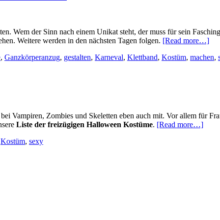
en. Wem der Sinn nach einem Unikat steht, der muss für sein Faschings
abo
ehen. Weitere werden in den nächsten Tagen folgen.
[Read more…]
Gru
e
,
Ganzkörperanzug
,
gestalten
,
Karneval
,
Klettband
,
Kostüm
,
machen
,
für
Kar
Ko
zu
sel
ma
ei Vampiren, Zombies und Skeletten eben auch mit. Vor allem für Frau
about
unsere
Liste der freizügigen Halloween Kostüme
.
[Read more…]
Sexy
,
Kostüm
,
sexy
Hall
Kost