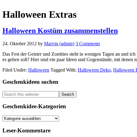
Halloween Extras
Halloween Kostüm zusammenstellen
24. Oktober 2012
by
Marvin (admin)
3 Comments
Das Fest der Geister und Zombies steht in wenigen Tagen an und ich 
es gehen soll? Hier sind ein paar Ideen und Gegenstände, mit denen m
Filed Under:
Halloween
Tagged With:
Halloween Deko
,
Halloween E
Primary
Geschenkideen suchen
Sidebar
Search
this
website
Geschenkidee-Kategorien
Geschenkidee-
Kategorien
Leser-Kommentare