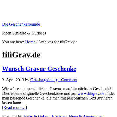
Die Geschenkefreunde
Ideen, Anlässe & Kurioses
You are here:
Home
/
Archives for filiGrav.de
filiGrav.de
Wunsch Gravur Geschenke
2. April 2013
by
Grischa (admin)
1 Comment
Wie wär es mit persönlichen Gravuren auf ihr nächstes Geschenk?
Dies ist eine originelle Geschenkidee und auf
www.filigrav.de
findet
man passende Geschenke, die man mit persönlichen Text gravieren
lassen kann.
about
[Read more…]
Wunsch
Filed Under:
Baby & Geburt
,
Hochzeit
,
Ideen & Anregungen
,
Gravur