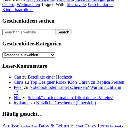
Ostern
,
Weihnachten
Tagged With:
filiGrav.de
,
Geschenkidee
,
Geschenke
Kinderhaarbürste
Primary
Geschenkideen suchen
Sidebar
Search
this
website
Geschenkidee-Kategorien
Geschenkidee-
Kategorien
Leser-Kommentare
Can
zu
Beteiligte einer Hochzeit
Chris
zu
Top Designer Rolex Klon-Uhren zu Replica Preisen
Peter
zu
Notebook oder Tablet schenken? Warum nicht 2 in
1?
Nils
zu
Schenk“ doch einmal ein Trikot deines Vereins!
irvikame
zu
Nützliche Geschenke (Übersicht)
Häufig gesucht…
Anlässe
Baby & Geburt
Crazy Items
Bücher
Audio
E-Book-
Auto