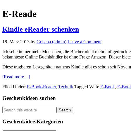
E-Reade
Kindle eReader schenken
18. März 2013
by
Grischa (admin)
Leave a Comment
Ich sehe immer mehr Menschen, die Bücher nicht mehr auf gedruckte
bekannteste Online Buchhändler ist ohne Frage Amazon. Dieser bietet 
Diese tragbaren Lesegeräten namens Kindle gibt es schon seit Novem
about
[Read more…]
Kindle
Filed Under:
E-Book-Reader
,
Technik
Tagged With:
E-Book
,
E-Book
eReader
schenken
Primary
Geschenkideen suchen
Sidebar
Search
this
website
Geschenkidee-Kategorien