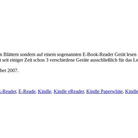
n Blättern sondern auf einem sogenannten E-Book-Reader Gerät lesen
seit einiger Zeit schon 3 verschiedene Geräte ausschließlich für das L
ber 2007.
-Reader
,
E-Reade
,
Kindle
,
Kindle eReader
,
Kindle Paperwhite
,
Kindl