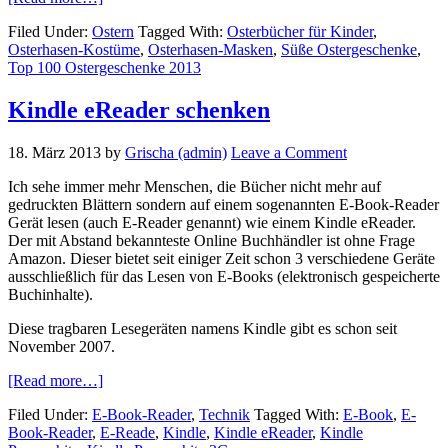
Top
Filed Under:
Ostern
Tagged With:
Osterbücher für Kinder
,
100
Osterhasen-Kostüme
,
Osterhasen-Masken
,
Süße Ostergeschenke
,
Ostergeschenke
Top 100 Ostergeschenke 2013
2013
Kindle eReader schenken
18. März 2013
by
Grischa (admin)
Leave a Comment
Ich sehe immer mehr Menschen, die Bücher nicht mehr auf
gedruckten Blättern sondern auf einem sogenannten E-Book-Reader
Gerät lesen (auch E-Reader genannt) wie einem Kindle eReader.
Der mit Abstand bekannteste Online Buchhändler ist ohne Frage
Amazon. Dieser bietet seit einiger Zeit schon 3 verschiedene Geräte
ausschließlich für das Lesen von E-Books (elektronisch gespeicherte
Buchinhalte).
Diese tragbaren Lesegeräten namens Kindle gibt es schon seit
November 2007.
about
[Read more…]
Kindle
Filed Under:
E-Book-Reader
,
Technik
Tagged With:
E-Book
,
E-
eReader
Book-Reader
,
E-Reade
,
Kindle
,
Kindle eReader
,
Kindle
schenken