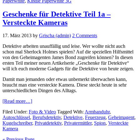
Paperwhite
,
Kindle Paperwhite 3G
Geschenke für Detektive Teil 1a –
Versteckte Kameras
17. März 2013
by
Grischa (admin)
2 Comments
Detektive arbeiten unauffällig und leise. Wer wollte nicht auch
schon mal Sherlock Holmes spielen? Auf die speziellen Hilfsmittel
von den Geheimagenten James Bond zugreifen können? In diesen
ersten Teil meiner neuen Artikelserie „Geschenke für Detektive“
will ich euch moderne Gadgets für die Detektive von heute zeigen.
Damit man jemanden oder etwas unbemerkt überwachen kann,
braucht man eine versteckte Kamera. Diese steckt heute in sehr
unterschiedlichen Dingen des Alltags.
about
[Read more…]
Geschenke
Filed Under:
Foto & Video
Tagged With:
Armbanduhr
,
für
Autoschlüssel
,
Berufsdetektiv
,
Detektive
,
Feuerzeug
,
Geheimagent
,
Detektive
Kugelschreiber
,
Privatdetektiv
,
Privatermittler
,
Spion
,
Versteckte
Teil
Kamera
1a
–
« Previous Page