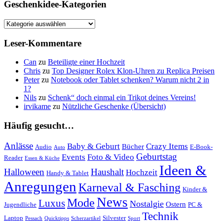
website
Geschenkidee-Kategorien
Geschenkidee-
Kategorien
Leser-Kommentare
Can
zu
Beteiligte einer Hochzeit
Chris
zu
Top Designer Rolex Klon-Uhren zu Replica Preisen
Peter
zu
Notebook oder Tablet schenken? Warum nicht 2 in
1?
Nils
zu
Schenk“ doch einmal ein Trikot deines Vereins!
irvikame
zu
Nützliche Geschenke (Übersicht)
Häufig gesucht…
Anlässe
Baby & Geburt
Crazy Items
Bücher
Audio
E-Book-
Auto
Geburtstag
Events
Foto & Video
Reader
Essen & Küche
Ideen &
Halloween
Haushalt
Hochzeit
Handy & Tablet
Anregungen
Karneval & Fasching
Kinder &
News
Mode
Luxus
Nostalgie
Ostern
Jugendliche
PC &
Technik
Laptop
Silvester
Pessach
Quicktipps
Scherzartikel
Sport