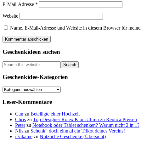
E-Mail-Adresse
*
Website
Name, E-Mail-Adresse und Website in diesem Browser für meine
Primary
Geschenkideen suchen
Sidebar
Search
this
website
Geschenkidee-Kategorien
Geschenkidee-
Kategorien
Leser-Kommentare
Can
zu
Beteiligte einer Hochzeit
Chris
zu
Top Designer Rolex Klon-Uhren zu Replica Preisen
Peter
zu
Notebook oder Tablet schenken? Warum nicht 2 in 1?
Nils
zu
Schenk“ doch einmal ein Trikot deines Vereins!
irvikame
zu
Nützliche Geschenke (Übersicht)