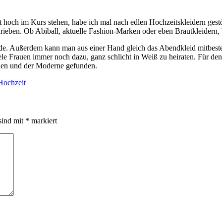
 hoch im Kurs stehen, habe ich mal nach edlen Hochzeitskleidern gestö
ieben. Ob Abiball, aktuelle Fashion-Marken oder eben Brautkleidern, b
inde. Außerdem kann man aus einer Hand gleich das Abendkleid mitbest
iele Frauen immer noch dazu, ganz schlicht in Weiß zu heiraten. Für de
nen und der Moderne gefunden.
Hochzeit
sind mit
*
markiert